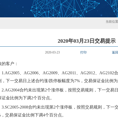
当前位
2020年03月23日交易提示
2020-03-23
打印
返
敬的客户：
1.
AG200
5、
AG2006、AG2009、AG2011、AG2012、AG2102
则，下一交易日上述合约涨
/跌停板幅度为
7
%，交易保证金比例为
2.
AG2004合约
未
出现第
2
个涨停板，按照交易规则，下一交易
保证金比例为
下调
2个百分点
。
3.
SC2005-2008合约
未
出现第
2
个涨停板，按照交易规则，下一
%，交易保证金比例
下
调
4
个百分点
。