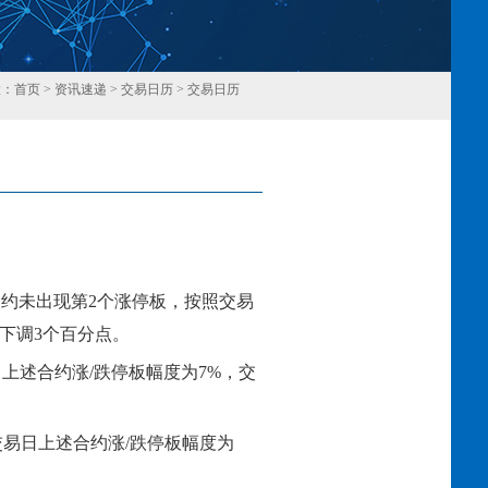
置：
首页
>
资讯速递
>
交易日历
>
交易日历
回
合约
未
出现第
2
个涨停板，按照交易
下调
3个百分点
。
日上述合约涨
/跌停板幅度为
7
%，交
交易日上述合约涨
/跌停板幅度为