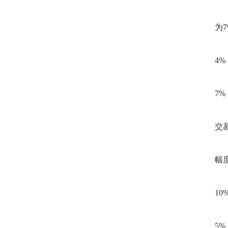
为
4
7
交
幅
1
5