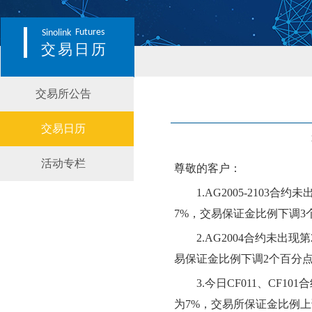
Futures
Sinolink
交易日历
交易所公告
交易日历
活动专栏
尊敬的客户：
1.
AG2005-2103
合约
未
7
%，交易保证金比例
下调
3
2.
AG2004
合约
未
出现第
易保证金比例
下调
2个百分
3.
今日
CF011、CF
为7%，交易所保证金比例上