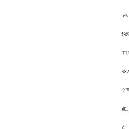
6
约
(F
SS2
个
点
点