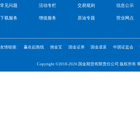
常见问题
活动专栏
交易规则
信息公示
下载服务
增值服务
原油专题
营业网点
友情链接:
赢在起跑线
佣金宝
国金证券
国金道富
中国证监会
Copyright ©2018-2026 国金期货有限责任公司 版权所有
蜀