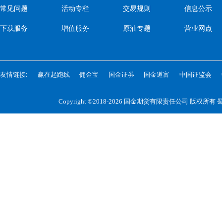
常见问题
活动专栏
交易规则
信息公示
下载服务
增值服务
原油专题
营业网点
友情链接:
赢在起跑线
佣金宝
国金证券
国金道富
中国证监会
Copyright ©2018-2026 国金期货有限责任公司 版权所有
蜀