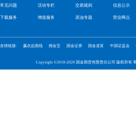
常见问题
活动专栏
交易规则
信息公示
下载服务
增值服务
原油专题
营业网点
友情链接:
赢在起跑线
佣金宝
国金证券
国金道富
中国证监会
Copyright ©2018-2026 国金期货有限责任公司 版权所有
蜀