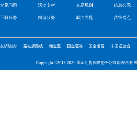
常见问题
活动专栏
交易规则
信息公示
下载服务
增值服务
原油专题
营业网点
友情链接:
赢在起跑线
佣金宝
国金证券
国金道富
中国证监会
Copyright ©2018-2026 国金期货有限责任公司 版权所有
蜀