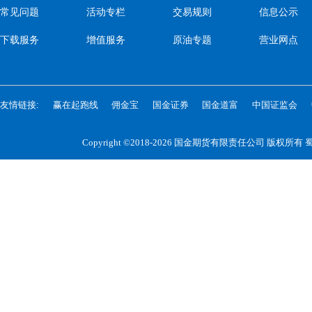
常见问题
活动专栏
交易规则
信息公示
下载服务
增值服务
原油专题
营业网点
友情链接:
赢在起跑线
佣金宝
国金证券
国金道富
中国证监会
Copyright ©2018-2026 国金期货有限责任公司 版权所有
蜀