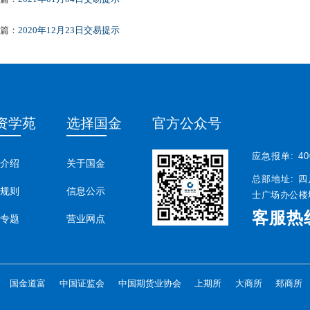
篇：
2020年12月23日交易提示
资学苑
选择国金
官方公众号
应急报单:
40
介绍
关于国金
总部地址:
四
规则
信息公示
士广场办公楼塔
客服热
专题
营业网点
国金道富
中国证监会
中国期货业协会
上期所
大商所
郑商所