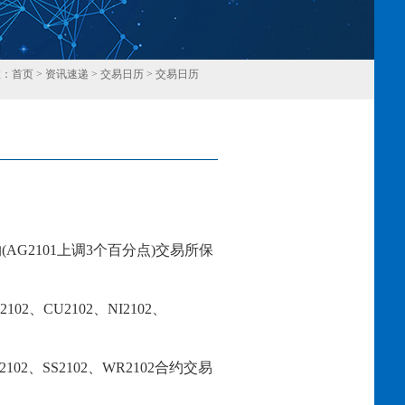
置：
首页
>
资讯速递
>
交易日历
>
交易日历
回
约
(AG2
101上调3个百分点
)交易所保
2102
、
CU2102
、
NI2102
、
2102、SS2102、WR2102
合约交易