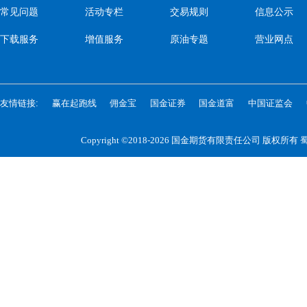
常见问题
活动专栏
交易规则
信息公示
下载服务
增值服务
原油专题
营业网点
友情链接:
赢在起跑线
佣金宝
国金证券
国金道富
中国证监会
Copyright ©2018-2026 国金期货有限责任公司 版权所有
蜀