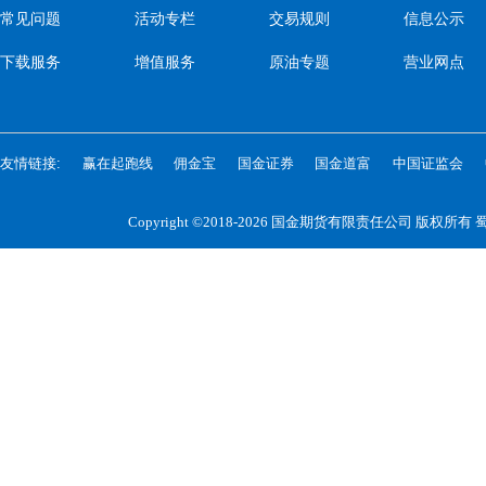
常见问题
活动专栏
交易规则
信息公示
下载服务
增值服务
原油专题
营业网点
友情链接:
赢在起跑线
佣金宝
国金证券
国金道富
中国证监会
Copyright ©2018-2026 国金期货有限责任公司 版权所有
蜀