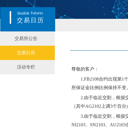
Futures
Sinolink
交易日历
交易所公告
交易日历
活动专栏
尊敬的客户：
1.
FB2108
合约出现第
1
所保证金比例
比例保持不变
2.
由于临近交割，根据
（其中AG
2102
上调
3个百分
3.
由于临近交割，根据
NI
2103
、
SN
2103
、
AU
2103