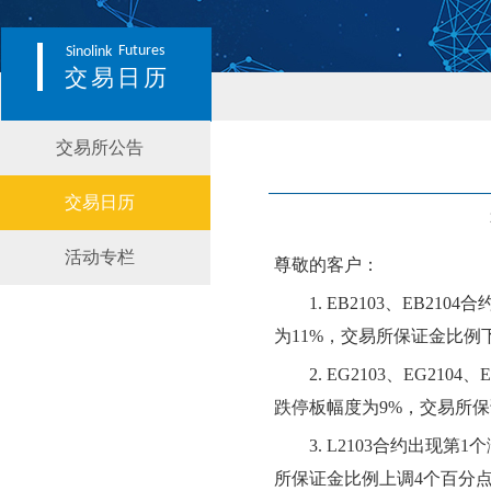
Futures
Sinolink
交易日历
交易所公告
交易日历
活动专栏
尊敬的客户：
1.
EB2103、EB2104
合
为
11
%，交易所保证金比例
2.
EG2103、EG2104、E
跌停板幅度为
9
%，交易所
3.
L2103
合约出现第
1
个
所保证金比例
上
调
4
个百分