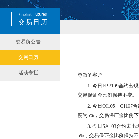
Futures
Sinolink
交易日历
交易所公告
交易日历
活动专栏
尊敬的客户：
1.
今日
FB2109
合约出现
交易保证金比例
保持不变
。
2.
今日
OI105、OI107
度为
5
%，交易保证金比例
下
3.
今日
SA103合约
未
出
5
%，交易保证金比例保持不