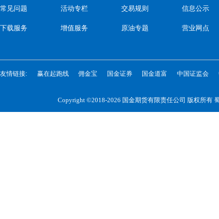
常见问题
活动专栏
交易规则
信息公示
下载服务
增值服务
原油专题
营业网点
友情链接:
赢在起跑线
佣金宝
国金证券
国金道富
中国证监会
Copyright ©2018-2026 国金期货有限责任公司 版权所有
蜀