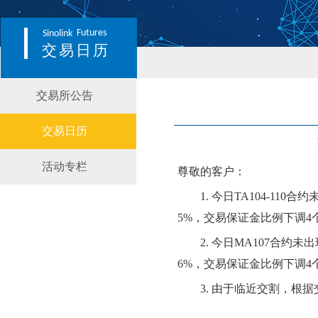
Futures
Sinolink
交易日历
交易所公告
交易日历
活动专栏
尊敬的客户：
1.
今日
TA104-110合约
5
%，交易保证金比例
下
调
4
2.
今日
MA107合约
未
出
6
%，交易保证金比例
下
调
4
3.
由于临近交割，根据