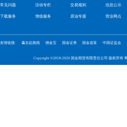
常见问题
活动专栏
交易规则
信息公示
下载服务
增值服务
原油专题
营业网点
友情链接:
赢在起跑线
佣金宝
国金证券
国金道富
中国证监会
Copyright ©2018-2026 国金期货有限责任公司 版权所有
蜀