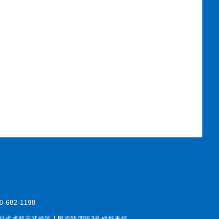
0-682-1198
川省成都市武侯区人民南路四段3号成都来福