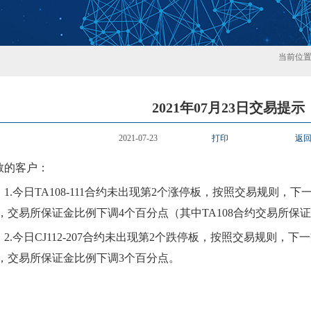
当前位
2021年07月23日交易提示
2021-07-23
打印
返
敬的客户：
1.今日TA108-111合约
未
出现第
2
个涨停板，按照交易规则，下
，交易所保证金比例
下
调
4个百分点（其中TA108合约交易所保
2.今日CJ112-207合约
未
出现第
2
个跌停板，按照交易规则，下一
，交易所保证金比例
下
调
3个百分点。