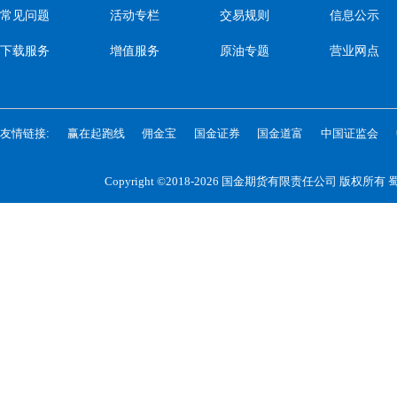
常见问题
活动专栏
交易规则
信息公示
下载服务
增值服务
原油专题
营业网点
友情链接:
赢在起跑线
佣金宝
国金证券
国金道富
中国证监会
Copyright ©2018-2026 国金期货有限责任公司 版权所有
蜀