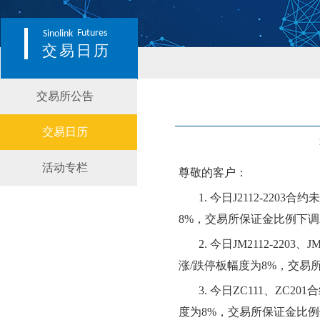
Futures
Sinolink
交易日历
交易所公告
交易日历
活动专栏
尊敬的客户：
1.
今日
J2112-2203合约
未
8
%，交易所保证金比例
下调
2.
今日
JM2112-2203、J
涨
/跌停板幅度为
8
%，交易
3.
今日
ZC111、ZC201
度为
8
%，交易所保证金比例