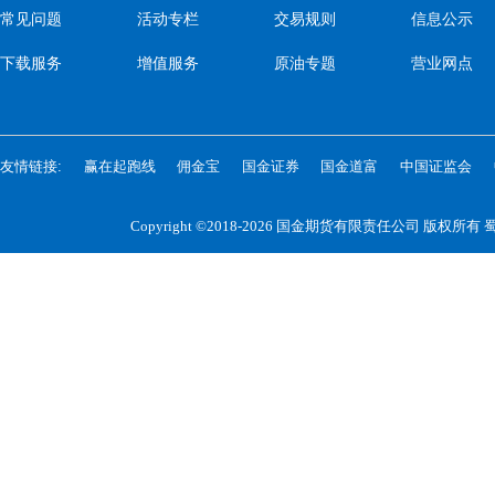
常见问题
活动专栏
交易规则
信息公示
下载服务
增值服务
原油专题
营业网点
友情链接:
赢在起跑线
佣金宝
国金证券
国金道富
中国证监会
Copyright ©2018-2026 国金期货有限责任公司 版权所有
蜀