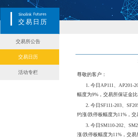
Futures
Sinolink
交易日历
交易所公告
交易日历
活动专栏
尊敬的客户：
1.
今日
AP111、AP201-2
幅度为
9
%，交易所保证金比
2.
今日
SF111
-203
、
SF20
约涨/跌停板幅度为
11
%，交
3.
今日
SM110-202、SM
涨/跌停板幅度为
11
%，交易