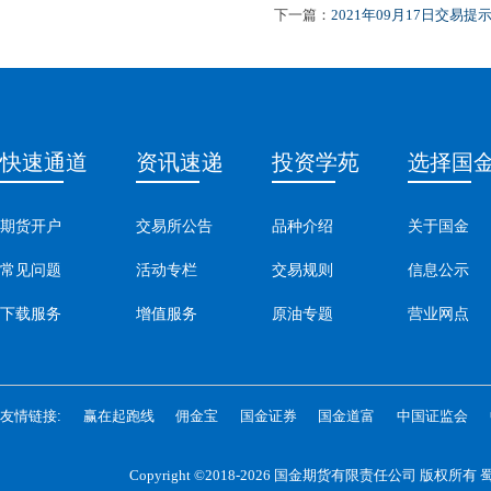
下一篇：
2021年09月17日交易提
快速通道
资讯速递
投资学苑
选择国
期货开户
交易所公告
品种介绍
关于国金
常见问题
活动专栏
交易规则
信息公示
下载服务
增值服务
原油专题
营业网点
友情链接:
赢在起跑线
佣金宝
国金证券
国金道富
中国证监会
Copyright ©2018-2026 国金期货有限责任公司 版权所有
蜀