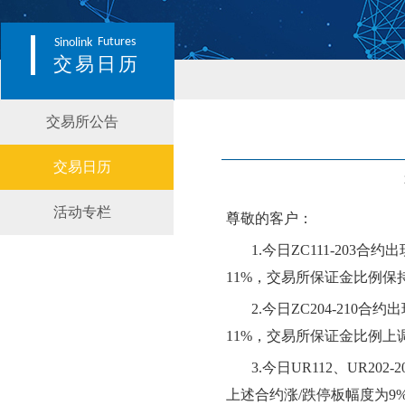
Futures
Sinolink
交易日历
交易所公告
交易日历
活动专栏
尊敬的客户：
1.
今日
ZC111-203
合约出
11
%，交易所保证金比例
保
2
.今日
ZC204-210
合约出
11
%，交易所保证金比例
上
3
.今日
UR112、UR202-
上述合约涨
/跌停板幅度为
9