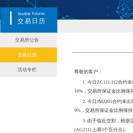
Futures
Sinolink
交易日历
交易所公告
交易日历
活动专栏
尊敬的客户：
1.
今日
ZC111-112合约
未
10
%，交易所保证金比例保
2.
今日
JM2201合约
未
出
9
%，交易所保证金比例保持
3.
由于临近交割，根据
(AG2
111
上调
3个百分点)。