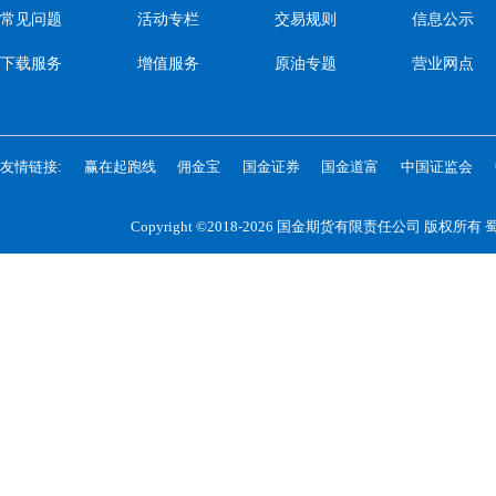
常见问题
活动专栏
交易规则
信息公示
下载服务
增值服务
原油专题
营业网点
友情链接:
赢在起跑线
佣金宝
国金证券
国金道富
中国证监会
Copyright ©2018-2026 国金期货有限责任公司 版权所有
蜀