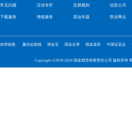
常见问题
活动专栏
交易规则
信息公示
下载服务
增值服务
原油专题
营业网点
友情链接:
赢在起跑线
佣金宝
国金证券
国金道富
中国证监会
Copyright ©2018-2026 国金期货有限责任公司 版权所有
蜀