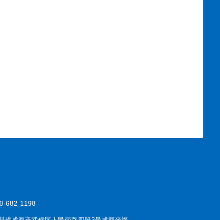
0-682-1198
川省成都市武侯区人民南路四段3号成都来福