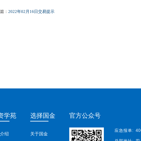
篇：
2022年02月16日交易提示
资学苑
选择国金
官方公众号
应急报单:
40
介绍
关于国金
总部地址:
四