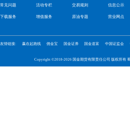
常见问题
活动专栏
交易规则
信息公示
下载服务
增值服务
原油专题
营业网点
友情链接:
赢在起跑线
佣金宝
国金证券
国金道富
中国证监会
Copyright ©2018-2026 国金期货有限责任公司 版权所有
蜀