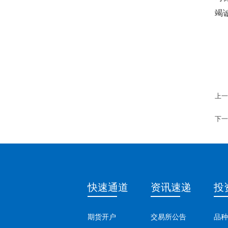
竭诚
上一
下一
快速通道
资讯速递
投
期货开户
交易所公告
品种