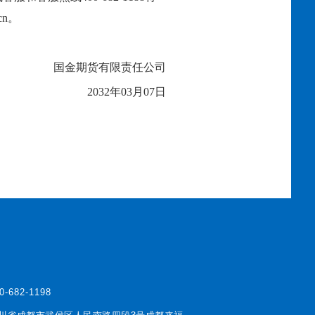
cn。
国金期货有限责任公司
203
2
年
03
月
07
日
0-682-1198