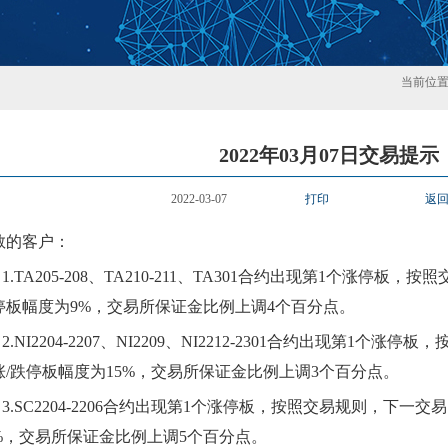
当前位
2022年03月07日交易提示
2022-03-07
打印
返
敬的客户：
1.
TA
205-208、TA210-211、TA301
合约
出现第
1
个涨停板，按照
停板幅度为
9
%，交易所保证金比例
上
调
4个百分点。
2.
NI2204-2207、NI2209、NI2212-2301
合约
出现第
1
个涨停板，
涨
/跌停板幅度为
15
%，交易所保证金比例
上
调
3
个百分点。
3.
SC220
4
-220
6
合约
出现第
1
个涨停板，按照交易规则，下一交易
%，交易所保证金比例
上
调
5
个百分点。