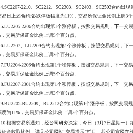
4.
SC220
7
-22
10、SC2212、SC2303、SC2403、SC2503
合约
出现
交易日上述合约涨
/跌停板幅度为
11
%，交易所保证金比例
上
调
3
个
5.
LU
220
5
-220
6
合约
出现第
1
个涨停板，按照交易规则，下一交
%，交易所保证金比例
上
调
5
个百分点。
6.
LU
220
7、LU2209
合约
出现第
1
个涨停板，按照交易规则，下
%，交易所保证金比例
上
调
3
个百分点。
7.
FU
220
4
-220
6
合约
出现第
1
个涨停板，按照交易规则，下一交易
%，交易所保证金比例
上
调
5
个百分点。
8.
FU
220
7
-2
301
合约
出现第
1
个涨停板，按照交易规则，下一交易
%，交易所保证金比例
上
调
3
个百分点。
9.
BU2205-BU2209、BU2212合约出现第
1个涨停板，按照交易规
幅度为
11%，
交易所保证金比例
上
调
3
个百分点。
10.
根据
交易所
通知
，经公司研究决定，今日（
3
月
7日星期一）
保证金收取比例，详见公司网站“交易提示”栏目。我公司官网在线客服和