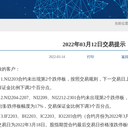
当前位
2022年03月12日交易提示
2022-03-14
打印
返
敬的客户：
1.
NI
2203
合约
未
出现第
2
个跌停板，按照交易规则，下一交易日
保证金比例
下调
2个百分点
。
2.
NI
2204-2207
、
NI
2209
、
NI
2212-2301
合约
未
出现第
2
个跌停板
约涨
/跌停板幅度为
17
%，交易保证金比例
下
调
3个百分点
。
3.
IF2203、IH2203、IC2203、IO2203合约（合约月份为20
易日为2022年3月18日。
股指期货合约最后交易日价格涨跌停板