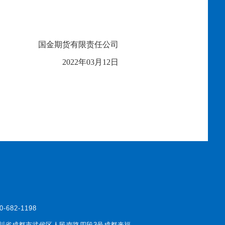
国金期货有限责任公司
20
22
年
03
月
12
日
0-682-1198
川省成都市武侯区人民南路四段3号成都来福