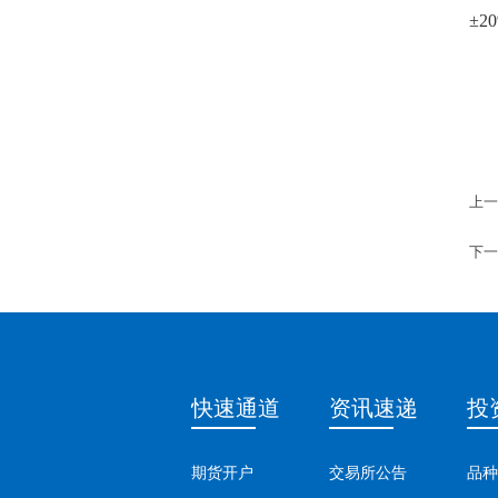
±2
上一
下一
快速通道
资讯速递
投
期货开户
交易所公告
品种