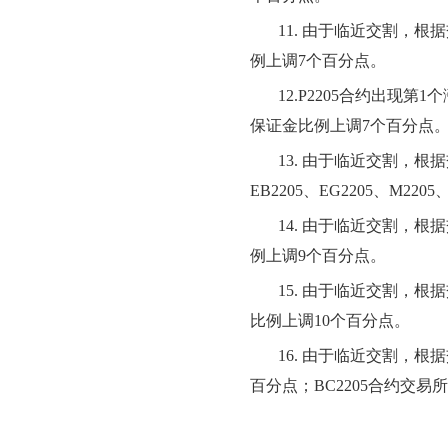
11
. 由于临近交割，根
例上调
7
个百分点。
12
.
P2205
合约出现第
1个
保证金比例上调
7
个百分点
13
. 由于临近交割，根
EB
2
205
、
EG
2
205
、
M
2
205
1
4
. 由于临近交割，根
例上
调
9
个百分点。
1
5
. 由于临近交割，根
比例上
调
10
个百分点。
1
6
. 由于临近交割，根
百分点；BC2
205
合约交易所