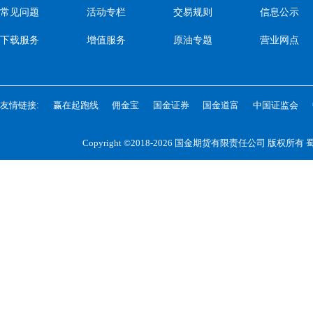
常见问题
活动专栏
交易规则
信息公示
下载服务
增值服务
原油专题
营业网点
友情链接:
赢在起跑线
佣金宝
国金证券
国金道富
中国证监会
Copyright ©2018-2026 国金期货有限责任公司 版权所有
蜀