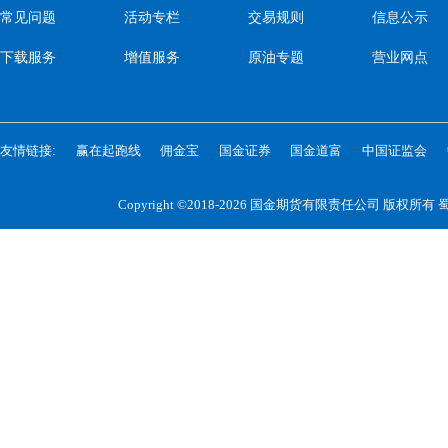
常见问题
活动专栏
交易规则
信息公示
下载服务
增值服务
原油专题
营业网点
友情链接:
赢在起跑线
佣金宝
国金证券
国金道富
中国证监会
Copyright ©2018-2026 国金期货有限责任公司 版权所有
蜀