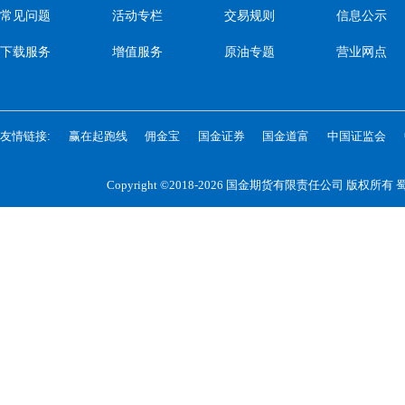
常见问题
活动专栏
交易规则
信息公示
下载服务
增值服务
原油专题
营业网点
友情链接:
赢在起跑线
佣金宝
国金证券
国金道富
中国证监会
Copyright ©2018-2026 国金期货有限责任公司 版权所有
蜀