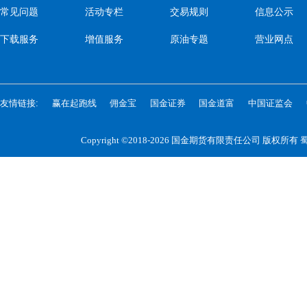
常见问题
活动专栏
交易规则
信息公示
下载服务
增值服务
原油专题
营业网点
友情链接:
赢在起跑线
佣金宝
国金证券
国金道富
中国证监会
Copyright ©2018-2026 国金期货有限责任公司 版权所有
蜀