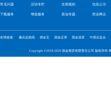
常见问题
活动专栏
交易规则
信息公示
下载服务
增值服务
原油专题
营业网点
友情链接:
赢在起跑线
佣金宝
国金证券
国金道富
中国证监会
Copyright ©2018-2026 国金期货有限责任公司 版权所有
蜀