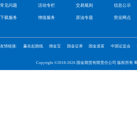
常见问题
活动专栏
交易规则
信息公示
下载服务
增值服务
原油专题
营业网点
友情链接:
赢在起跑线
佣金宝
国金证券
国金道富
中国证监会
Copyright ©2018-2026 国金期货有限责任公司 版权所有
蜀