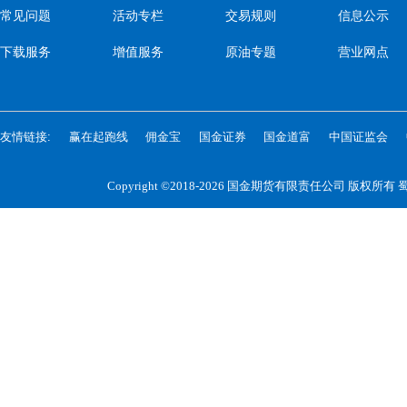
常见问题
活动专栏
交易规则
信息公示
下载服务
增值服务
原油专题
营业网点
友情链接:
赢在起跑线
佣金宝
国金证券
国金道富
中国证监会
Copyright ©2018-2026 国金期货有限责任公司 版权所有
蜀