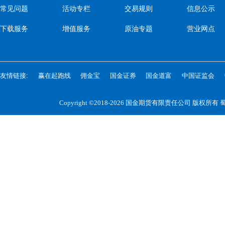
常见问题
活动专栏
交易规则
信息公示
下载服务
增值服务
原油专题
营业网点
友情链接:
赢在起跑线
佣金宝
国金证券
国金道富
中国证监会
Copyright ©2018-2026 国金期货有限责任公司 版权所有
蜀