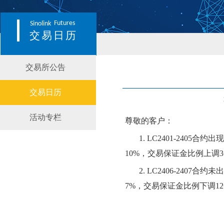
Futures
Sinolink
交易日历
交易所公告
交易日历
活动专栏
尊敬的客户：
1.
LC2401-2405
合约出现
10
%，交易保证金比例
上
调
3
2.
LC2406-2407
合约
未
出
7
%，交易保证金比例
下
调
12