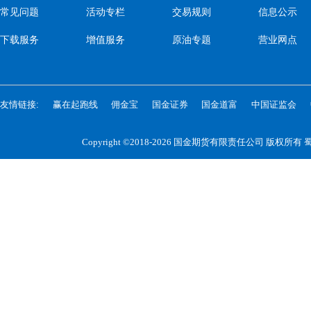
常见问题
活动专栏
交易规则
信息公示
下载服务
增值服务
原油专题
营业网点
友情链接:
赢在起跑线
佣金宝
国金证券
国金道富
中国证监会
Copyright ©2018-2026 国金期货有限责任公司 版权所有
蜀