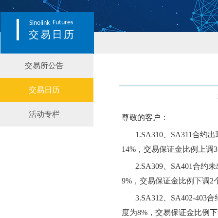
Futures
Sinolink
交易日历
交易所公告
交易日历
活动专栏
尊敬的客户：
1.
SA
310
、
SA
311
合约出
14
%，交易保证金比例上调
3
2.
SA
309
、
SA
401
合约未
9
%，交易保证金比例
下
调
2
3.
SA
312
、
SA
402-403
合
度为
8
%，交易保证金比例
下