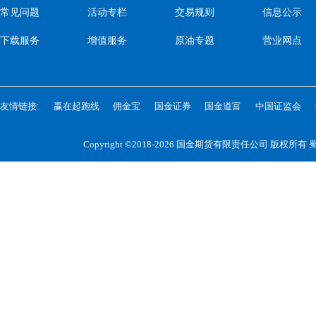
常见问题
活动专栏
交易规则
信息公示
下载服务
增值服务
原油专题
营业网点
友情链接:
赢在起跑线
佣金宝
国金证券
国金道富
中国证监会
Copyright ©2018-2026 国金期货有限责任公司 版权所有
蜀