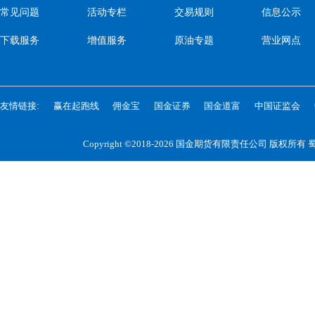
常见问题
活动专栏
交易规则
信息公示
下载服务
增值服务
原油专题
营业网点
友情链接:
赢在起跑线
佣金宝
国金证券
国金道富
中国证监会
Copyright ©2018-2026 国金期货有限责任公司 版权所有
蜀