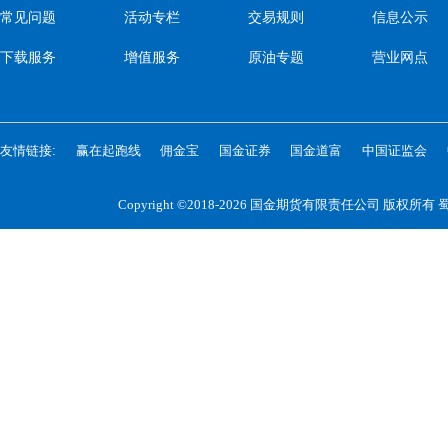
常见问题
活动专栏
交易规则
信息公示
下载服务
增值服务
原油专题
营业网点
友情链接:
赢在起跑线
佣金宝
国金证券
国金道富
中国证监会
Copyright ©2018-2026 国金期货有限责任公司 版权所有
蜀