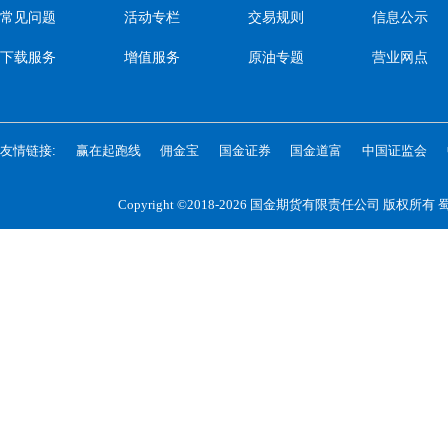
常见问题
活动专栏
交易规则
信息公示
下载服务
增值服务
原油专题
营业网点
友情链接:
赢在起跑线
佣金宝
国金证券
国金道富
中国证监会
Copyright ©2018-2026 国金期货有限责任公司 版权所有
蜀