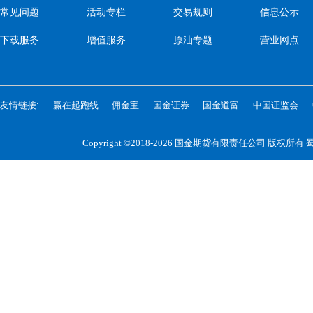
常见问题
活动专栏
交易规则
信息公示
下载服务
增值服务
原油专题
营业网点
友情链接:
赢在起跑线
佣金宝
国金证券
国金道富
中国证监会
Copyright ©2018-2026 国金期货有限责任公司 版权所有
蜀