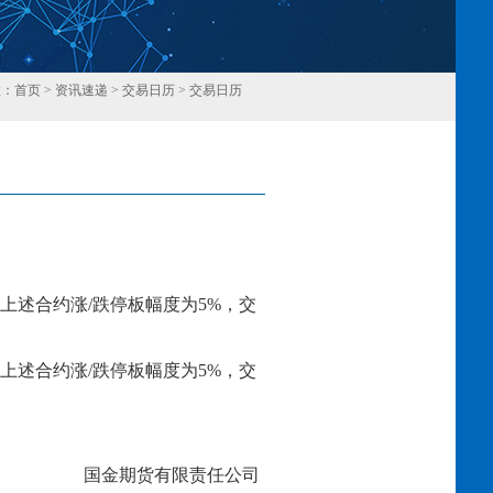
置：
首页
>
资讯速递
>
交易日历
>
交易日历
回
上述合约涨
/跌停板幅度为
5
%，交
上述合约涨
/跌停板幅度为
5
%，交
国金期货有限责任公司