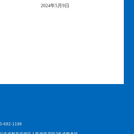
2024年
5
月
9
日
0-682-1198
川省成都市武侯区人民南路四段3号成都来福