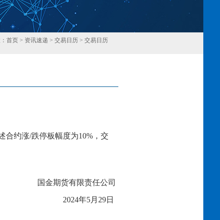
置：
首页
>
资讯速递
>
交易日历
>
交易日历
回
述合约涨
/跌停板幅度为
10
%，交
国金期货有限责任公司
20
2
4
年
5
月
29
日