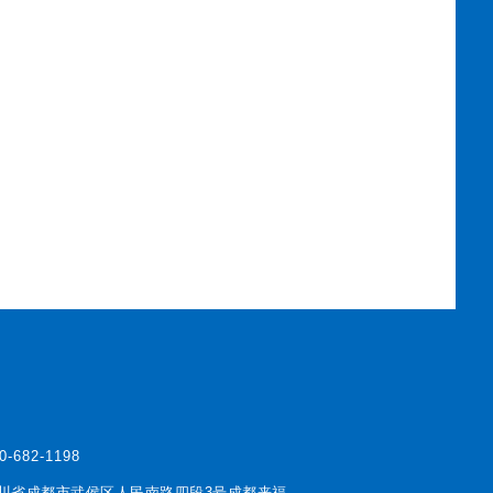
0-682-1198
川省成都市武侯区人民南路四段3号成都来福