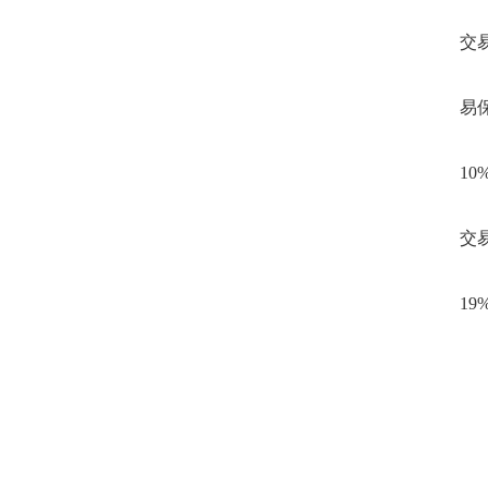
交
易
10
交
1