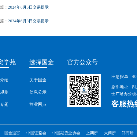
篇：
2024年6月5日交易提示
篇：
2024年6月3日交易提示
资学苑
选择国金
官方公众号
应急报单:
40
介绍
关于国金
总部地址:
四
规则
信息公示
士广场办公楼塔
客服热
专题
营业网点
国金道富
中国证监会
中国期货业协会
上期所
大商所
郑商所