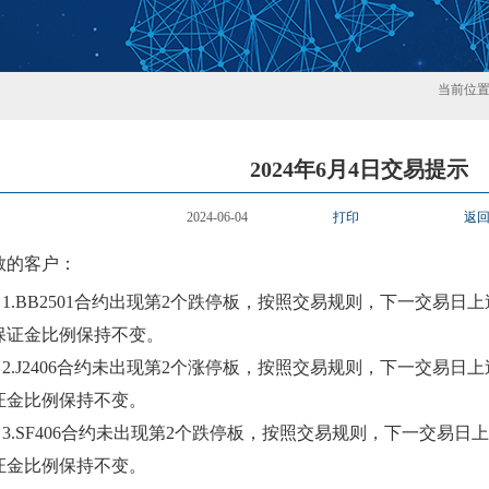
当前位
2024年6月4日交易提示
2024-06-04
打印
返
敬的客户：
1.
BB2501
合约出现第
2
个
跌
停板，按照交易规则，下一交易日上
保证金比例
保持不变
。
2.
J2406
合约
未
出现第
2
个
涨
停板，按照交易规则，下一交易日上
证金比例
保持不变
。
3.
SF406
合约
未
出现第
2
个
跌
停板，按照交易规则，下一交易日上
证金比例
保持不变
。