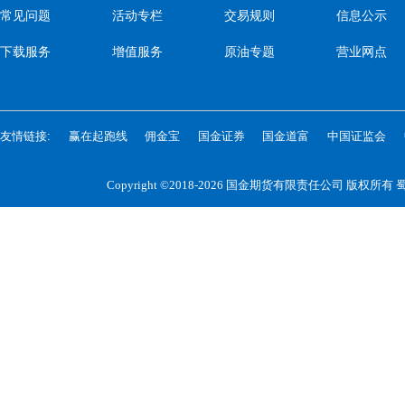
常见问题
活动专栏
交易规则
信息公示
下载服务
增值服务
原油专题
营业网点
友情链接:
赢在起跑线
佣金宝
国金证券
国金道富
中国证监会
Copyright ©2018-2026 国金期货有限责任公司 版权所有
蜀