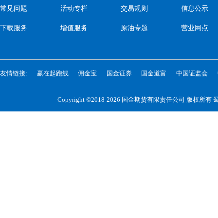
常见问题
活动专栏
交易规则
信息公示
下载服务
增值服务
原油专题
营业网点
友情链接:
赢在起跑线
佣金宝
国金证券
国金道富
中国证监会
Copyright ©2018-2026 国金期货有限责任公司 版权所有
蜀