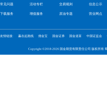
常见问题
活动专栏
交易规则
信息公示
下载服务
增值服务
原油专题
营业网点
友情链接:
赢在起跑线
佣金宝
国金证券
国金道富
中国证监会
Copyright ©2018-2026 国金期货有限责任公司 版权所有
蜀